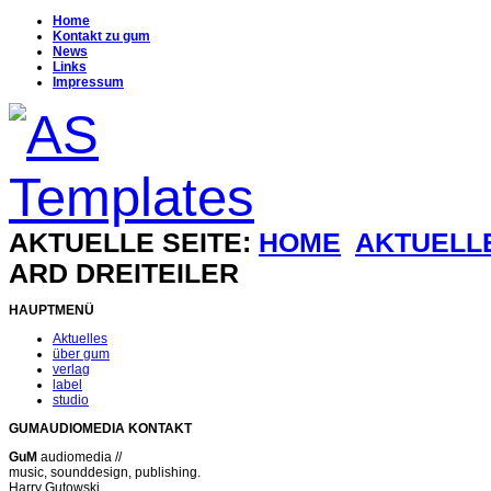
Home
Kontakt zu gum
News
Links
Impressum
AKTUELLE SEITE:
HOME
AKTUELL
ARD DREITEILER
HAUPTMENÜ
Aktuelles
über gum
verlag
label
studio
GUMAUDIOMEDIA KONTAKT
GuM
audiomedia //
music, sounddesign, publishing.
Harry Gutowski