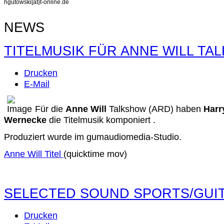
hgutowski[at}t-online.de
NEWS
TITELMUSIK FÜR ANNE WILL TA
Drucken
E-Mail
Für die
Anne Will
Talkshow (ARD) haben
Harr
Wernecke
die Titelmusik komponiert .
Produziert wurde im gumaudiomedia-Studio.
Anne Will Titel
(quicktime mov)
SELECTED SOUND SPORTS/GUI
Drucken