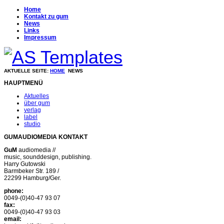
Home
Kontakt zu gum
News
Links
Impressum
AKTUELLE SEITE:
HOME
NEWS
HAUPTMENÜ
Aktuelles
über gum
verlag
label
studio
GUMAUDIOMEDIA KONTAKT
GuM
audiomedia //
music, sounddesign, publishing.
Harry Gutowski
Barmbeker Str. 189 /
22299 Hamburg/Ger.
phone:
0049-(0)40-47 93 07
fax:
0049-(0)40-47 93 03
email: